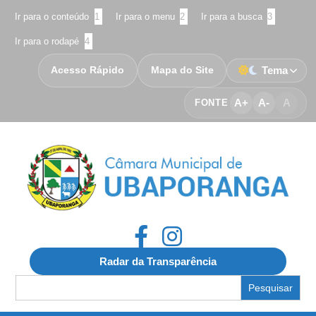
Ir para o conteúdo
1
Ir para o menu
2
Ir para a busca
3
Ir para o rodapé
4
Acesso Rápido
Mapa do Site
Tema
A+
A-
A
FONTE
Radar da Transparência
Search
for: