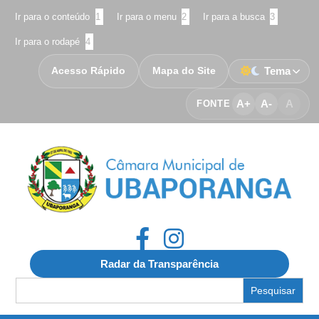
Ir para o conteúdo
1
Ir para o menu
2
Ir para a busca
3
Ir para o rodapé
4
Acesso Rápido
Mapa do Site
Tema
A+
A-
A
FONTE
Radar da Transparência
Search
for: