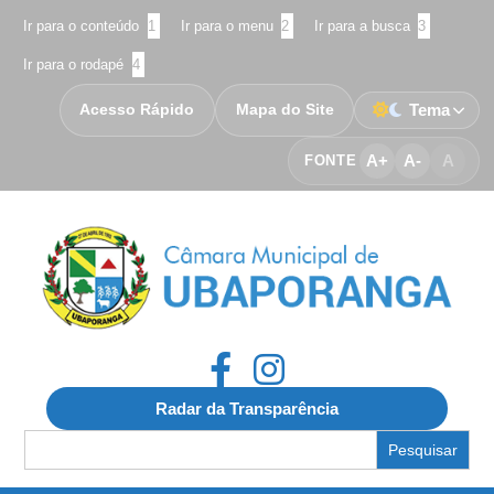
Ir para o conteúdo
1
Ir para o menu
2
Ir para a busca
3
Ir para o rodapé
4
Acesso Rápido
Mapa do Site
Tema
A+
A-
A
FONTE
Radar da Transparência
Search
for: