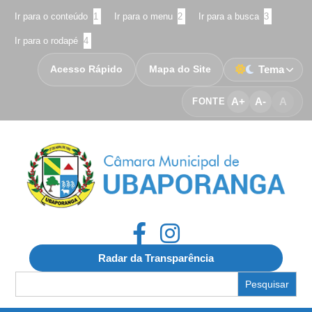
Ir para o conteúdo
1
Ir para o menu
2
Ir para a busca
3
Ir para o rodapé
4
Acesso Rápido
Mapa do Site
Tema
A+
A-
A
FONTE
Radar da Transparência
Search
for: