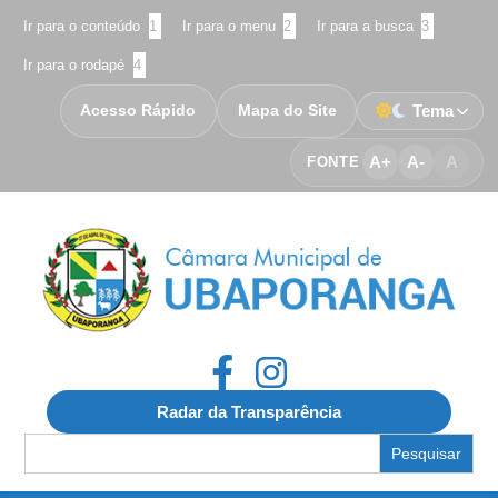
Ir para o conteúdo
1
Ir para o menu
2
Ir para a busca
3
Ir para o rodapé
4
Acesso Rápido
Mapa do Site
Tema
A+
A-
A
FONTE
Radar da Transparência
Search
for: