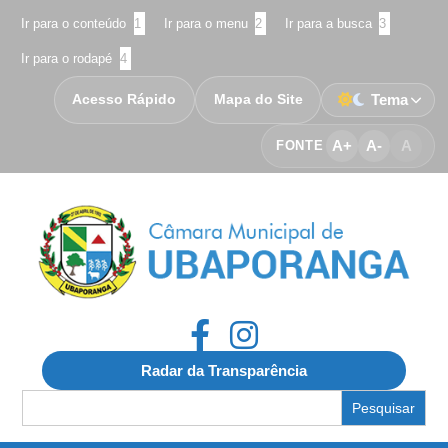
Ir para o conteúdo
1
Ir para o menu
2
Ir para a busca
3
Ir para o rodapé
4
Acesso Rápido
Mapa do Site
Tema
A+
A-
A
FONTE
Radar da Transparência
Search
for: