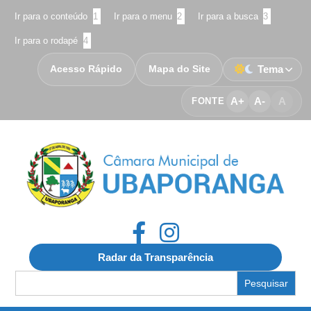
Ir para o conteúdo
1
Ir para o menu
2
Ir para a busca
3
Ir para o rodapé
4
Acesso Rápido
Mapa do Site
Tema
A+
A-
A
FONTE
Radar da Transparência
Search
for: