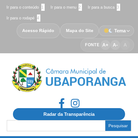
Ir para o conteúdo
1
Ir para o menu
2
Ir para a busca
3
Ir para o rodapé
4
Acesso Rápido
Mapa do Site
Tema
A+
A-
A
FONTE
Radar da Transparência
Search
for: