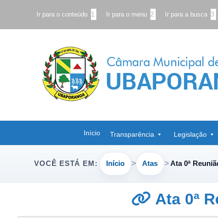
Ir para o conteúdo
1
Ir para o menu
2
Ir para a busca
3
Início
Transparência
Legislação
Início
Atas
Ata 0ª Reuniã
VOCÊ ESTÁ EM:
Ata 0ª R