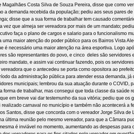
ne Magalhães Costa Silva de Souza Pereira, disse que como ver
smo a demanda recebida da população; pediu aos seus pares de a
nga; disse que a sua forma de trabalhar tem causado comentário
vez que almeja ser vereadora por mais de um mandato; pediu 
utivo faça o plano de cargos e salario para o funcionalismo m
a uma maior atenção do poder público para os Bairros Vista Ale
e é necessário uma maior atenção na área esportiva. Logo após
res são representantes do povo, e cinco deles são servidores
eiro mandato, e assim vai continuar fazendo, pois os servidor
vereadora que o antecedeu se porta como opositora ao prefeit
eríodo da administração pública para atender essa demanda, já 
ervidores municipais; lembrou da sua atuação durante o COVID,
sua forma de trabalhar, mas consegui que toda classe da saúde 
 que em breve vai dar testemunho da sua vitória; pediu que os
oi realizado carnaval no município e também não acontecerá a fe
os Santos, disse que concorda com o vereador Jorge Silva de L
ta na última reunião pelo mesmo vereador, para que a Câmara p
mesma é inviável no momento, aumentando as despesas para o m
o dos vereadores para os fins citados pelo vereador em questão;