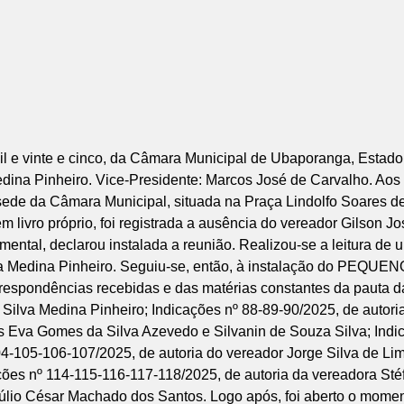
l e vinte e cinco, da Câmara Municipal de Ubaporanga, Estado
edina Pinheiro. Vice-Presidente: Marcos José de Carvalho. Aos 
 sede da Câmara Municipal, situada na Praça Lindolfo Soares de
em livro próprio, foi registrada a ausência do vereador Gilson
ntal, declarou instalada a reunião. Realizou-se a leitura de um
lva Medina Pinheiro. Seguiu-se, então, à instalação do PEQU
rrespondências recebidas e das matérias constantes da pauta d
Silva Medina Pinheiro; Indicações nº 88-89-90/2025, de autori
s Eva Gomes da Silva Azevedo e Silvanin de Souza Silva; Indi
4-105-106-107/2025, de autoria do vereador Jorge Silva de Li
ções nº 114-115-116-117-118/2025, de autoria da vereadora St
 Júlio César Machado dos Santos. Logo após, foi aberto o mome