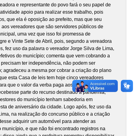
eadora e representante do povo fará o seu papel de
tividade apoio para realizar esse trabalho, pois
s, que ela é oposição ao prefeito, mas que seu
aos vereadores que são servidores públicos de
unicipal, uma vez que isso foi promessa de
gre e Vinte Sete de Abril, pois, segundo a vereadora
, fez uso da palavra o vereador Jorge Silva de Lima,
 efetivos do município; comenta que vem cobrando a
es precisam ter independência, não podem ser
o; agradeceu a mesma por cobrar a criação do plano
que esta Casa de leis tem hoje cinco vereadores
 para que o valor da verba paga aos médicos fossem
recebesse parte do recurso destinado a pandemia;
 gestores do município tenham sabedoria em
sta de aniversário da cidade. Logo após, fez uso da
ima, na realização do concurso público e a criação
udesse adquirir um automóvel para atender as
unicípio, e que não foi encontrado registros na
 disse ainda que a prefeitura prometeu disponibilizar