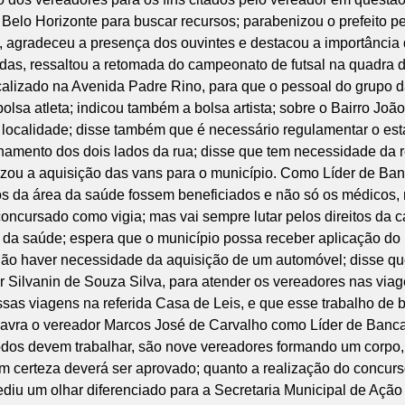
ou Belo Horizonte para buscar recursos; parabenizou o prefeito
 agradeceu a presença dos ouvintes e destacou a importância 
as, ressaltou a retomada do campeonato de futsal na quadra do 
alizado na Avenida Padre Rino, para que o pessoal do grupo da t
sa atleta; indicou também a bolsa artista; sobre o Bairro Joã
ssa localidade; disse também que é necessário regulamentar o e
namento dos dois lados da rua; disse que tem necessidade da r
izou a aquisição das vans para o município. Como Líder de Ban
s da área da saúde fossem beneficiados e não só os médicos, 
oncursado como vigia; mas vai sempre lutar pelos direitos da c
 da saúde; espera que o município possa receber aplicação do
não haver necessidade da aquisição de um automóvel; disse qu
 Silvanin de Souza Silva, para atender os vereadores nas viag
ssas viagens na referida Casa de Leis, e que esse trabalho de 
alavra o vereador Marcos José de Carvalho como Líder de Banca
dos devem trabalhar, são nove vereadores formando um corpo,
m certeza deverá ser aprovado; quanto a realização do concurs
ediu um olhar diferenciado para a Secretaria Municipal de Ação