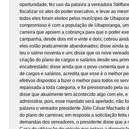
oportunidade, fez uso da palavra a vereadora Stéffa
fiscalizar os atos do poder executivo, e levar ao me
todos eles foram eleitos pelos munícipes de Ubapora
compromisso é com a população de Ubaporanga, uma 
carreira que apoiem a cobrança para que o poder exec
campanha, desde dois mil e vinte e dois; cobrou aind
eles estão praticamente abandonados; disse ainda qu
leu o salmo noventa e um; disse que os nove vereado
criação do plano de cargos e salários desde seu prim
encabrestado; disse ainda que o povo comenta que a 
de cargos e salários, acredita que esse é o melhor p
efetivos dispostos a fazer o melhor para todos os s
repassada a toda categoria, e foi pressionado pela 
disse que atualmente tem acontecido algo com ele, e
administrar, pois, esse mandato será apertado, não f
palavra o vereador presidente Júlio César Machado d
do plano de carreiras; em resposta a solicitação fei
demandas dos vereadores, o presidente disse que a 
Casa de utilização do veículo que estava a disposiçã