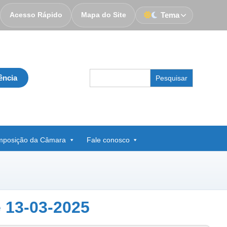
Acesso Rápido
Mapa do Site
Tema
Search
ência
for:
posição da Câmara
Fale conosco
 13-03-2025