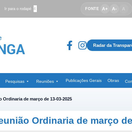
A+
A-
A
Ir para o rodapé
4
FONTE
Radar da Transpar
Publicações Gerais
Obras
Pesquisas
Reuniões
Com
o Ordinaria de março de 13-03-2025
eunião Ordinaria de março de