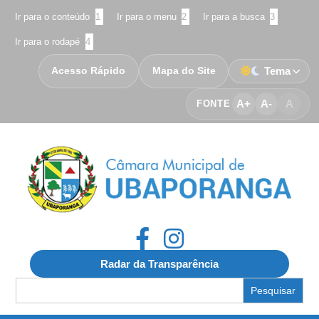
Ir para o conteúdo
1
Ir para o menu
2
Ir para a busca
3
Ir para o rodapé
4
Acesso Rápido
Mapa do Site
Tema
A+
A-
A
FONTE
Radar da Transparência
Search
for: