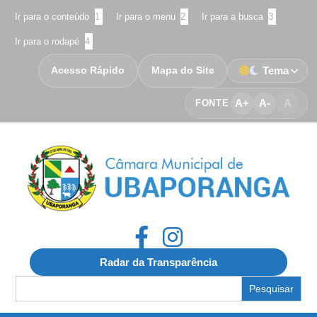
Ir para o conteúdo
1
Ir para o menu
2
Ir para a busca
3
Ir para o rodapé
4
Acesso Rápido
Mapa do Site
Tema
A+
A-
A
FONTE
Radar da Transparência
Search
for: