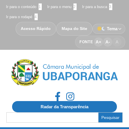
Ir para o conteúdo
1
Ir para o menu
2
Ir para a busca
3
Ir para o rodapé
4
Acesso Rápido
Mapa do Site
Tema
A+
A-
A
FONTE
Radar da Transparência
Search
for: