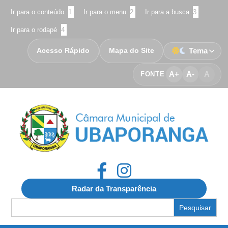
Ir para o conteúdo
1
Ir para o menu
2
Ir para a busca
3
Ir para o rodapé
4
Acesso Rápido
Mapa do Site
Tema
A+
A-
A
FONTE
Radar da Transparência
Search
for: