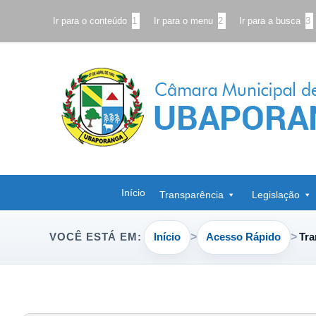
Ir para o conteúdo
1
Ir para o menu
2
Ir para a busca
3
Início
Transparência
Legislação
Início
Acesso Rápido
Tra
VOCÊ ESTÁ EM: