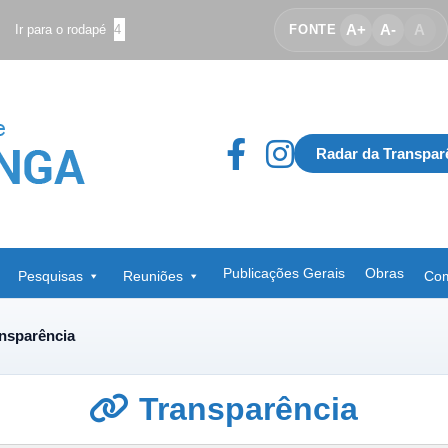
A+
A-
A
Ir para o rodapé
4
FONTE
Radar da Transpar
Publicações Gerais
Obras
Pesquisas
Reuniões
Com
nsparência
Transparência