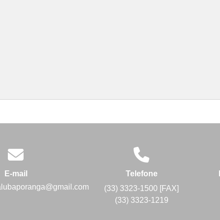
E-mail
Telefone
alubaporanga@gmail.com
(33) 3323-1500 [FAX]
(33) 3323-1219