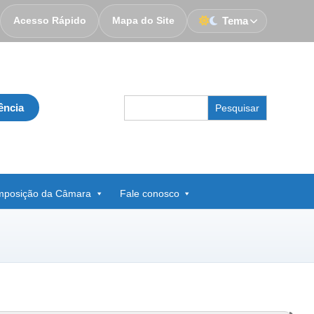
Acesso Rápido
Mapa do Site
Tema
Search
ência
for:
posição da Câmara
Fale conosco