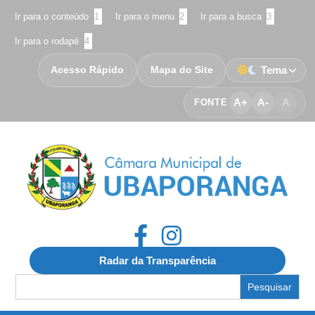
Ir para o conteúdo
1
Ir para o menu
2
Ir para a busca
3
Ir para o rodapé
4
Acesso Rápido
Mapa do Site
Tema
A+
A-
A
FONTE
Radar da Transparência
Search
for: