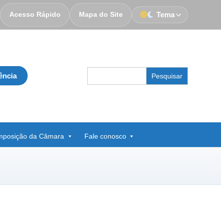
Acesso Rápido
Mapa do Site
Tema
Search
ência
for:
posição da Câmara
Fale conosco