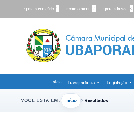
Ir para o conteúdo
1
Ir para o menu
2
Ir para a busca
3
Início
Transparência
Legislação
Início
Resultados
VOCÊ ESTÁ EM: