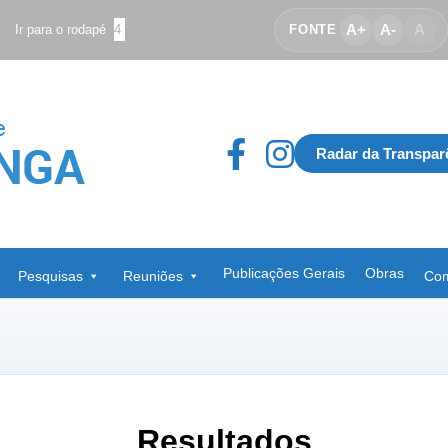
A+
A-
A
Ir para o rodapé
4
FONTE
Radar da Transpar
Publicações Gerais
Obras
Pesquisas
Reuniões
Com
Resultados