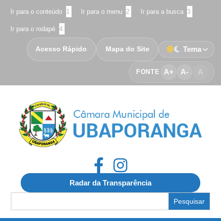
Ir para o conteúdo
1
Ir para o menu
2
Ir para a busca
3
Ir para o rodapé
4
Acesso Rápido
Mapa do Site
Tema
A+
A-
A
FONTE
Radar da Transparência
Search
for: