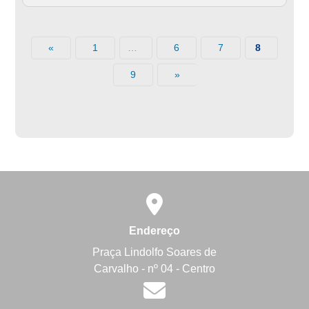
«
1
6
7
…
8
9
»
Endereço
Praça Lindolfo Soares de
Carvalho - nº 04 - Centro