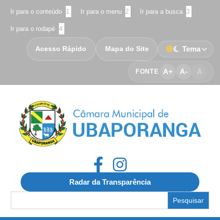
Ir para o conteúdo
1
Ir para o menu
2
Ir para a busca
3
Ir para o rodapé
4
Acesso Rápido
Mapa do Site
Tema
A+
A-
A
FONTE
Radar da Transparência
Search
for: