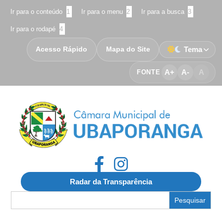
Ir para o conteúdo
1
Ir para o menu
2
Ir para a busca
3
Ir para o rodapé
4
Acesso Rápido
Mapa do Site
Tema
A+
A-
A
FONTE
Radar da Transparência
Search
for: