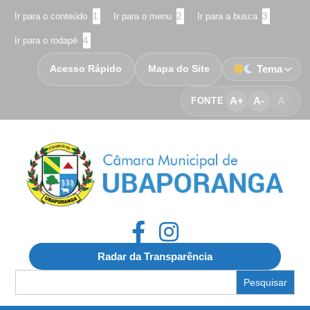
Ir para o conteúdo
1
Ir para o menu
2
Ir para a busca
3
Ir para o rodapé
4
Acesso Rápido
Mapa do Site
Tema
A+
A-
A
FONTE
Radar da Transparência
Search
for: