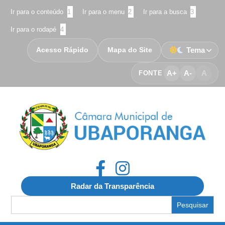
Ir para o conteúdo
1
Ir para o menu
2
Ir para a busca
3
Ir para o rodapé
4
Acesso Rápido
Mapa do Site
Tema
A+
A-
A
FONTE
Radar da Transparência
Search
for: