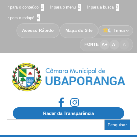
Ir para o conteúdo
1
Ir para o menu
2
Ir para a busca
3
Ir para o rodapé
4
Acesso Rápido
Mapa do Site
Tema
A+
A-
A
FONTE
Radar da Transparência
Search
for: