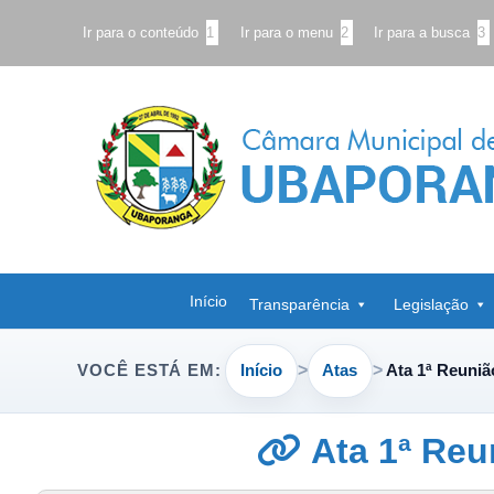
Ir para o conteúdo
1
Ir para o menu
2
Ir para a busca
3
Início
Transparência
Legislação
Início
Atas
Ata 1ª Reunia
VOCÊ ESTÁ EM:
Ata 1ª Reun