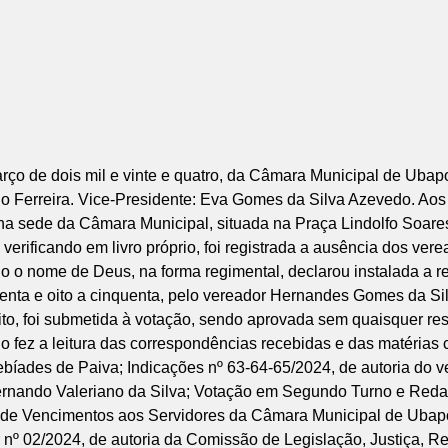
ojeto de Lei nº 05/2024, cuja ementa é: “Altera a Lei Municipal n. 748/2023, que cria e extingue cargos da Prefeitura Municipal da de Ubaporanga-MG”; votação do Projeto de Lei nº 04/2024; Ofício nº 35/2024, de autoria do prefeito municipal Gleydson Delfino Ferreira encaminhando o Substitutivo do Projeto de Lei nº 06/2024, cuja ementa é: “Institui e Denomina Unidade Educacional do Pro-Infância em Ubaporanga”. Logo após, foi aberto o momento destinado as breves comunicações; no qual fez o uso da Tribuna o vereador, Jorge Silva de Lima, disse que tem recebido críticas e elogios pelo trabalho como vereador, sendo que foca nas críticas promovendo assim seu crescimento pessoal, e como forma de respeito aos munícipes está sempre dando esclarecimentos a todos sobre sua vida pública, e seu trabalho como parlamentar, dessa forma tem a intenção de poder disputar novamente o cargo de vereador, por isso trabalha todos os dias de forma árdua; lamentou não poder atender todas as demandas das pessoas que o procuram, no entanto tem feito o seu melhor, trabalha respeitando todos os demais vereadores; disse que mesmo diante das cobranças constantes em todas as reuniões da Câmara, não foi feito pelo prefeito, o plano de carreira para os servidores, assim bem como concurso público para preencher as vagas ocupadas pelos servidores contratados; comentou sobre o projeto de lei que cria cargos e extingue outros; pediu que o prefeito pudesse olhar com mais cuidado a situação de três servidoras do município, que são concursadas como auxiliar administrativo, são formadas em técnico de enfermagem, e realizam essa função no município a mais de dez anos; agradeceu ao prefeito por atender sua indicação de colocar o nome do projeto Pro-infância, em homenagem a senhora Odete Moreira de Siqueira de Rezende; comentou sobre o vídeo feito pelo vereador Fernando Valeriano da Silva, mostrando a situação do Estádio de Futebol Cezarino Alves Pereira, o vereador questionou em sua postagem por que o referido local é utilizado apenas para evento de festividade, em especial o aniversário do município, e que felizmente o município tem diversas escolinhas de futebol, mas infelizmente, esses atletas tem que se deslocar para fora da cidade para praticar futebol; os vereadores Jorge Silva de Lima e Fernando Valeriano da Silva, não estão questionando nada contra o proprietário do campo, estão querendo saber sobre a situação do convênio entre o Esporte Clube São Domingos e o município de Ubaporanga, já que outras instituições não podem ter acesso aquele imóvel, sendo que uma vez pago com dinheiro público, todos cidadãos no contexto democrático tem direito de usufruir, esse é o questionamento apresentado por eles; informa que já foi feito pedido de informação por essa Casa, o pedido de número três, do ano de dois mil e vinte e três; solicitou que o poder executivo informasse ao legislativo se o município possui convênio com o Esporte Clube São Domingos, em caso positivo que seja informado valor e vigência do convênio e por último, forneça cópia integral do convênio, o referido pedido de informação foi assinado pelos seguintes vereadores, Jorge Silva de Lima, Delvair Caetano Correa, Eva Gomes da Silva Azevedo, Sebastião Mártir de Lima, Silvanin de Souza Silva, esse pedido de informação, fez aniversário em sete de fevereiro de dois mil e vinte quatro; deixou bem claro o seu trabalho e do vereador Fernando Valeriano da Silva, em representar o trabalho feito pelas pessoas que trabalham com esporte, retirando as crianças e os jovens das ruas, mas que infelizmente não tem onde desenvolver esse trabalho, se tiver convênio é preciso dar acesso a todos os atletas, se não tiver convênio, não precisa responder. Aparte 