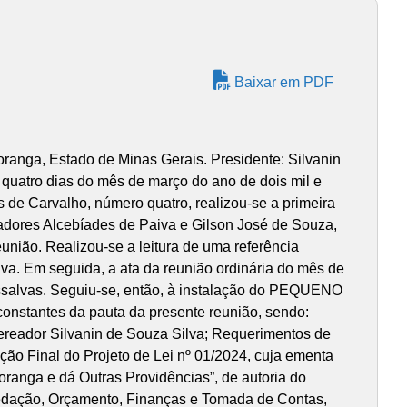
Baixar em PDF
o vereador Presidente da casa Silvanin de Souza Silva, disse que todos os pedidos de informações protocolados nessa Casa, são disponibilizados aos vereadores e, eles têm acesso ao fórum, ao Ministério Público, para fazer denúncias, pois ele como presidente, não está aqui para segurar bomba ou proteger prefeito, que cada vereador pegue seu requerimento de informação não respondido e encaminhe ao Ministério Público, já que o prefeito não respondeu. Retomando a palavra, o vereador Jorge Silva de Lima, disse que não entendeu o esclarecimento do presidente. O vereador presidente Silvanin de Souza Silva reiterou as palavras, dizendo que todo pedido não respondido em tempo hábil, o vereador autor do pedido, deveria procurar o Ministério Público. Retomando a palavra o vereador Jorge Silva de Lima, disse que o eleitor, a partir da eleição deste ano, deveria votar na Instituição Ministério Público, porque a Câmara é a voz do povo em representação; agradeceu a Deus por ainda ter onde recorrer, ou seja, o Ministério Público, mas a Câmara de Vereadores tem o poder de agir de forma mais rápida, que o referido órgão, já que tem processos que não foram votados pela Casa de leis municipal, que foram encaminhados ao Ministério Público, que talvez tenha alguma resposta dentro de dez a quinze anos, como foi na gestão passada uma CPI do Oxigênio, que até hoje não foi averiguado; quando o povo elege o vereador, é pra defendê-lo, lá fora, essa questão foi levantada essa semana pelo vereador Fenando Valeriano da Silva, por isso o vereador Jorge Silva de Lima, quis lembrar a essa Casa do pedido de informação já existente; comentou ainda que o vereador está aqui para defender o povo, e o Ministério Público para representar toda uma classe social; agradeceu ao presidente, pelas palavras; agradeceu ao prefeito por ter atendido o clamor, e feito o repasse financeiro as seguintes instituições, sendo que os empenhos foram realizados no ano passado, dinheiro devolvido na gestão do Vereador Fernando Valeriano da Silva, como presidente da Casa de Leis; disse que esteve conversando com Luciano, Tião, Dona Bete, o dinheiro está na conta; disse que o povo assiste o trabalho da Casa, e que as visualizações dos vídeos, das reuniões, têm alcançado cerca de quase mil visualizações, o povo tem visto e cobrado. Logo após, fez uso da palavra o vereador Fernando Valeriano da Silva, disse que a cerca de duas semanas, fez um vídeo mostrando problemas na rede de esgoto da Rua Durica de Rezende, e que hoje os funcionários da prefeitura estiveram trabalhando para sanar o problema; constatou que essa nova forma de abordagem dos problemas do município, em forma de vídeos, tem dado resultados, já que os moradores disseram que o esgoto estava aberto há cerca de dois meses; disse que as reuniões da Câmara o povo assiste pra lá, sem muito interesse, no entanto os vídeos tem uma repercussão e visualização maior, pois é mostrado a realidade de Ubaporanga, tem muitos vídeos para serem publicados e muitos para serem gravados, pois, o município não é a maravilha que eles tentam demonstrar; quanto aos pedidos de informaçõe