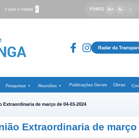
A+
A-
A
Ir para o rodapé
4
FONTE
Radar da Transpar
Publicações Gerais
Obras
Pesquisas
Reuniões
Com
̃o Extraordinaria de março de 04-03-2024
ião Extraordinaria de março