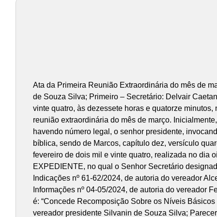
Ata da Primeira Reunião Extraordinária do mês de março de dois mil e vinte e quatro, da Câmara Municipal de Ubaporanga, Estado de Minas Gerais. Presidente: Silvanin de Souza Silva; Primeiro – Secretário: Delvair Caetano Ferreira. Vice-Presidente: Eva Gomes da Silva Azevedo. Aos quatro dias do mês de março do ano de dois mil e vinte quatro, às dezessete horas e quatorze minutos, na sede da Câmara Municipal, situada na Praça Lindolfo Soares de Carvalho, número quatro, realizou-se a primeira reunião extraordinária do mês de março. Inicialmente, verificando em livro próprio, foi registrada a ausência dos vereadores Alcebíades de Paiva e Gilson José de Souza, havendo número legal, o senhor presidente, invocando o nome de Deus, na forma regimental, declarou instalada a reunião. Realizou-se a leitura de uma referência bíblica, sendo de Marcos, capítulo dez, versículo quarenta e oito a cinquenta, pelo vereador Hernandes Gomes da Silva. Em seguida, a ata da reunião ordinária do mês de fevereiro de dois mil e vinte quatro, realizada no dia oito, foi submetida à votação, sendo aprovada sem quaisquer ressalvas. Seguiu-se, então, à instalação do PEQUENO EXPEDIENTE, no qual o Senhor Secretário designado fez a leitura das correspondências recebidas e das matérias constantes da pauta da presente reunião, sendo: Indicações nº 61-62/2024, de autoria do vereador Alcebíades de Paiva; Indicações nº 63-64-65/2024, de autoria do vereador Silvanin de Souza Silva; Requerimentos de Informações nº 04-05/2024, de autoria do vereador Fernando Valeriano da Silva; Votação em Segundo Turno e Redação Final do Projeto de Lei nº 01/2024, cuja ementa é: “Concede Recomposição Sobre os Níveis Básicos de Vencimentos aos Servidores da Câmara Municipal de Ubaporanga e dá Outras Providências”, de autoria do vereador presidente Silvanin de Souza Silva; Parecer nº 02/2024, de autoria da Comissão de Legislação, Justiça, Redação, Orçamento, Finanças e Tomada de Contas, referente ao Projeto de Lei nº 02/2024, cuja ementa é: “Declara de Utilidade Pública a Associação Ubaporanga Bike Clube – UBC”, de autoria do vereador presidente Silvanin de Souza Silva; votação do Projeto de Lei nº 02/2024; Parecer nº 04/2024, e Emenda Modificativa nº 01/2024, de autoria da Comissão de Legislação, Justiça, Redação, Orçamento, Finanças e Tomada de Contas, referente ao Projeto de Lei nº 03/2024, cuja ementa é: “Dispõe sobre o Programa de Parcelamento Incentivado – PPI autoriza a utilização de protesto extrajudicial de créditos da Fazenda Municipal e dá outras providências”; votação do Projeto de Lei nº 03/2024; Parecer nº 03/2024, de autoria da Comissão de Legislação, Justiça, Redação, Orçamento, Finanças e Tomada de Contas, referente ao Projeto de Lei nº 04/2024, cuja ementa é: “Dispõe Sobre Reajuste dos Agentes Políticos do Poder Executivo e dá Outras Providências”; votação do Projeto de Lei nº 04/2024; Parecer nº 05/2024, de autoria da Comissão de Legislação, Justiça, Redação, Orçamento, Finanças e Tomada de Contas, e Parecer nº 01/2024, de autoria da Comissão de Educação, Saúde, Obras Públicas, Viação e Agricultura, referente ao referente ao Substitutivo do Pr