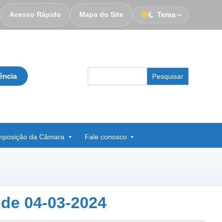
Acesso Rápido
Mapa do Site
Tema
Search
ência
for:
posição da Câmara
Fale conosco
 de 04-03-2024