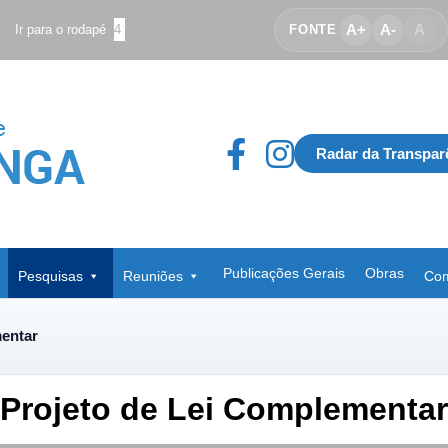
A+
A-
A
Ir para o rodapé
4
FONTE
Radar da Transpar
Publicações Gerais
Obras
Pesquisas
Reuniões
Com
mentar
Projeto de Lei Complementar