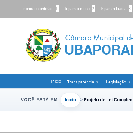
Ir para o conteúdo
1
Ir para o menu
2
Ir para a busca
3
Início
Transparência
Legislação
Início
Projeto de Lei Comple
VOCÊ ESTÁ EM: