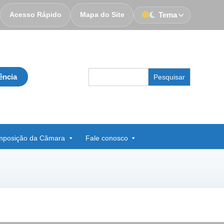
Acesso Rápido
Mapa do Site
Tema
Search
ência
for:
posição da Câmara
Fale conosco