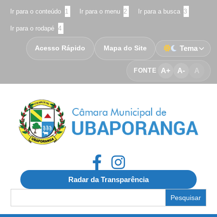
Ir para o conteúdo
1
Ir para o menu
2
Ir para a busca
3
Ir para o rodapé
4
Acesso Rápido
Mapa do Site
Tema
A+
A-
A
FONTE
Radar da Transparência
Search
for: